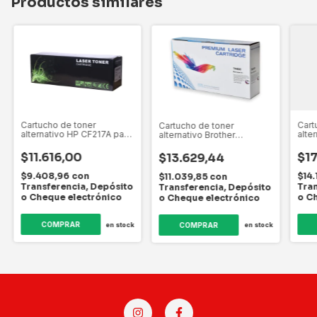
Productos similares
Cartucho de toner
Cart
Cartucho de toner
alternativo HP CF217A para
alte
alternativo Brother
M102w/M130fw
para
TN450/420/410 para
M40
60/8060
HL2240/7055/7065
$11.616,00
$1
$13.629,44
$9.408,96
con
$14
$11.039,85
con
Transferencia, Depósito
Tran
Transferencia, Depósito
o Cheque electrónico
o C
o Cheque electrónico
en stock
en stock