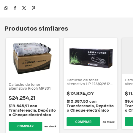
Productos similares
Cartucho de toner
Cart
alternativo HP 12A/Q2612A
alte
Cartucho de toner
para
M10
alternativo Ricoh MP301
1010/1012/1015/1018/1020/1022
$12.824,07
$11
$24.254,21
$10.387,50
con
$9.
Transferencia, Depósito
Tran
$19.645,91
con
o Cheque electrónico
o C
Transferencia, Depósito
o Cheque electrónico
en stock
en stock