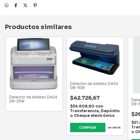
Productos similares
Detector de billetes DASA
DB-15W
Detector de billetes DASA
$42.726,67
Dete
DB-25W
DB-
$34.608,60
con
Transferencia, Depósito
$26
o Cheque electrónico
$21
Tran
en stock
o C